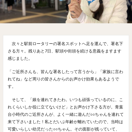
次々と駅前ロータリーの署名スポットへ足を運んで、署名下
さる方々。残りあと7日、駅頭や街頭を続ける意義をますます
感じました。
「ご近所さんも、皆んな署名したって言うから」「家族に言わ
れてね」など周りの皆さんからのお声かけ効果もあるようで
す。
そして、「娘を連れてきたわ。いつも頑張っているのに、こ
れくらいしか役に立てないけど」とお声かけ下さる方が。青葉
台小時代のご近所さんが、よく一緒に遊んだ○○ちゃんを連れて
来て下さいました！私とだいぶ年齢が離れていたので、当時は
可愛いらしい幼児だった○○ちゃん。その面影が残っていて、