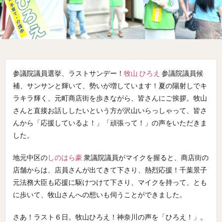
参議院議員選挙、ラストサンデー！
牧山 ひろえ
参議院議員候
補、サンサンと輝いて、勢いが増しています！夏の陽射しでキ
ラキラ輝く、元町商店街を歩きながら、皆さんにご挨拶。牧山
さんと直接お話ししたいという方が沢山いらっしゃって、皆さ
んから「応援しているよ！」「頑張って！」の声をいただきま
した。
地元中区の
しのはら豪
衆議院議員がマイクを握ると、商店街の
店舗からは、店員さんが出てきて下さり、熱烈応援！千葉景子
元法務大臣も応援に駆けつけて下さり、マイクを持って、とも
に歩いて、牧山さんへの想いも伺うことができました。
さあ！ラスト６日。牧山ひろえ！神奈川の声を「ひろえ！」。