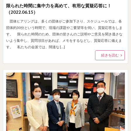
限られた時間に集中力を高めて、有用な質疑応答に！
（2022.06.15）
団体ヒアリングは、多くの団体がご参加下さり、スケジュールでは、各
団体約30分という時間で、現場の課題やご要望等を伺い、質疑応答をしま
す。 限られた時間のため、団体の皆さんのご説明やご意見を聞き逃さな
いよう集中し、質問項目があれば、メモをするなどし、質疑応答に備えま
す。 私たちの会派では、闊達な […]
続きを読む