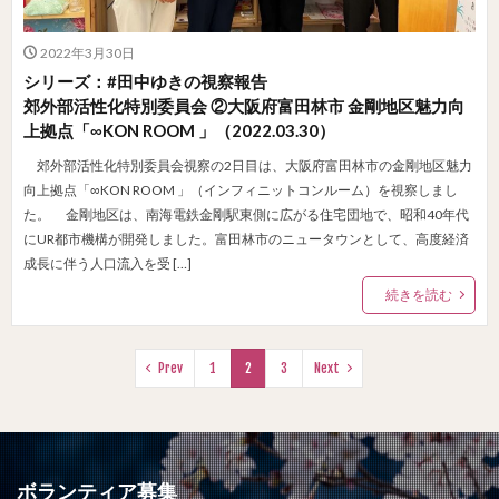
2022年3月30日
シリーズ：#田中ゆきの視察報告
郊外部活性化特別委員会 ②大阪府富田林市 金剛地区魅力向
上拠点「∞KON ROOM 」（2022.03.30）
郊外部活性化特別委員会視察の2日目は、大阪府富田林市の金剛地区魅力
向上拠点「∞KON ROOM 」（インフィニットコンルーム）を視察しまし
た。 金剛地区は、南海電鉄金剛駅東側に広がる住宅団地で、昭和40年代
にUR都市機構が開発しました。富田林市のニュータウンとして、高度経済
成長に伴う人口流入を受 […]
続きを読む
Prev
1
2
3
Next
ボランティア募集