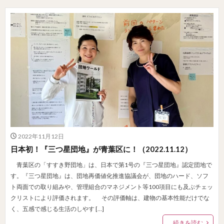
2022年11月12日
日本初！『三つ星団地』が青葉区に！（2022.11.12）
青葉区の「すすき野団地」は、日本で第1号の『三つ星団地』認定団地で
す。『三つ星団地』は、団地再価値化推進協議会が、団地のハード、ソフ
ト両面での取り組みや、管理組合のマネジメント等100項目にも及ぶチェッ
クリストにより評価されます。 その評価軸は、建物の基本性能だけでな
く、五感で感じる生活のしやす […]
続きを読む