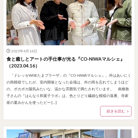
2023年4月16日
食と癒しとアートの手仕事が光る『CO-NIWAマルシェ』
（2023.04.16）
「ドレッセWISEたまプラーザ」の『CO-NIWAマルシェ』。外はあいにく
の雨模様でしたが、室内開催となった会場は、外の雨を忘れてしまうほど
の、ポカポカ陽気みたいな、温かな雰囲気で満たされています。 南條敦
子さんの『はんなり和菓子ラボ』は、色とりどり繊細な模様の落雁、寺家
産の夏みかんを使ったピー […]
続きを読む