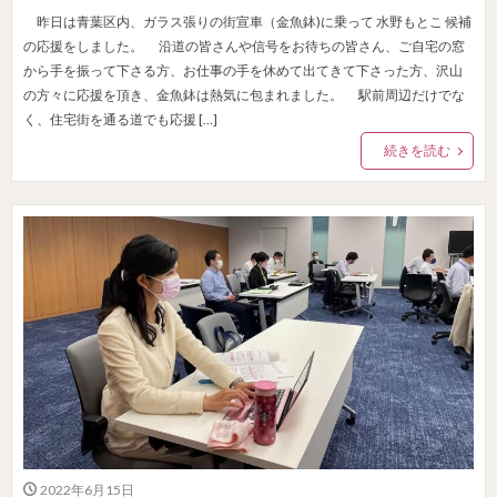
昨日は青葉区内、ガラス張りの街宣車（金魚鉢)に乗って 水野もとこ 候補
の応援をしました。 沿道の皆さんや信号をお待ちの皆さん、ご自宅の窓
から手を振って下さる方、お仕事の手を休めて出てきて下さった方、沢山
の方々に応援を頂き、金魚鉢は熱気に包まれました。 駅前周辺だけでな
く、住宅街を通る道でも応援 […]
続きを読む
2022年6月15日