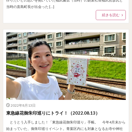
作りたいとの思いを抱いていた福武書店（当時）の創業社長福武哲彦氏と
当時の直島町長が出会った […]
続きを読む
2022年8月13日
東急線花御朱印巡りにトライ！（2022.08.13）
とうとう入手しました！「東急線花御朱印巡り」手帳。 今年4月末から
始まっていた、御朱印巡りイベント。青葉区内にも対象となるお寺や神社