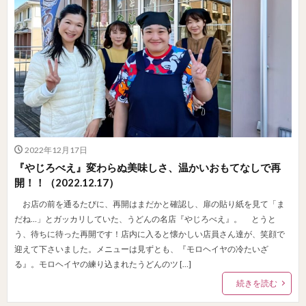
2022年12月17日
『やじろべえ』変わらぬ美味しさ、温かいおもてなしで再
開！！（2022.12.17）
お店の前を通るたびに、再開はまだかと確認し、扉の貼り紙を見て「ま
だね…」とガッカリしていた、うどんの名店『やじろべえ』。 とうと
う、待ちに待った再開です！店内に入ると懐かしい店員さん達が、笑顔で
迎えて下さいました。メニューは見ずとも、『モロヘイヤの冷たいざ
る』。モロヘイヤの練り込まれたうどんのツ […]
続きを読む