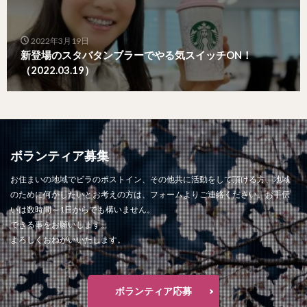
2022年3月19日
新登場のスタバタンブラーでやる気スイッチON！
（2022.03.19）
ボランティア募集
お住まいの地域でビラのポストイン、その他共に活動をして頂ける方、地域
のために何かしたいとお考えの方は、フォームよりご連絡ください。お手伝
いは数時間～1日からでも構いません。
できる事をお願いします。
よろしくおねがいいたします。
ボランティア応募