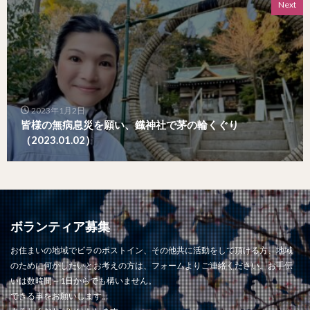
Next
2023年1月2日
皆様の無病息災を願い、鐡神社で茅の輪くぐり
（2023.01.02）
ボランティア募集
お住まいの地域でビラのポストイン、その他共に活動をして頂ける方、地域
のために何かしたいとお考えの方は、フォームよりご連絡ください。お手伝
いは数時間～1日からでも構いません。
できる事をお願いします。