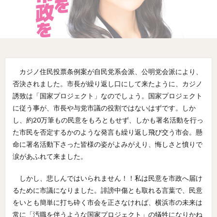
カジノ住民投票条例案が自民党系会派、公明党会派により、
否決されました。市長が繰り返し口にして来たように、カジノ
誘致は「国家プロジェクト」なのでしょう。国家プロジェクト
に従う事が、市長や与党市議の役割ではないはずです。しか
し、約20万筆もの民意をもろともせず、しかも署名活動を行っ
た市民を否定するかのような発言も繰り返し飛び交う市会。懸
命に署名活動下さった皆様の姿がよみがえり、悔しさと憤りで
涙があふれて来ました。
しかし、悲しんではいられません！！私は民意を市政へ届け
るために市議になりました。誹謗中傷とも取れる言葉で、民意
をいとも簡単に打ち砕く市会を正さなければ、横浜市の未来は
常に「汚職を伴うような国家プロジェクト」の犠牲になりかね