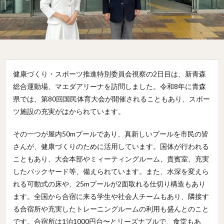
健康づくり・スポーツ推進特別委員会視察の2日目は、新青森
総合運動場、マエダアリーナを訪問しました。令和8年に青森
県では、第80回国民体育大会が開催されることもあり、スポー
ツ施設の充実がはかられています。
その一つが屋内50mプールであり、真新しいプールを市民の皆
さんが、健康づくりのために活用しています。国体が行われる
こともあり、大会本部やミィーティングルーム、貴賓室、充実
したバックヤード等、備えられています。また、水深を変えら
れる可動式の床や、25mプールが2面取れる仕切り構造もあり
ます。全国から合宿に来る学生や社会人チームもあり、隣接す
る合宿所や充実したトレーニングルームの利用も盛んとのこと
です。合宿所は1泊1000円台〜とリーズナブルで、食堂もあ