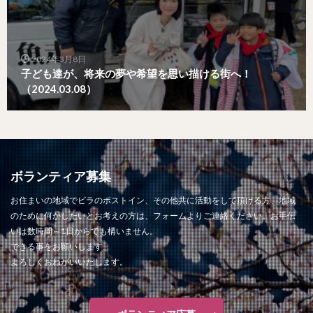
2024年3月8日
子ども達が、将来の夢や希望を思い描ける街へ！
（2024.03.08）
ボランティア募集
お住まいの地域でビラのポストイン、その他共に活動をして頂ける方、地域
のために何かしたいとお考えの方は、フォームよりご連絡ください。お手伝
いは数時間～1日からでも構いません。
できる事をお願いします。
よろしくおねがいいたします。