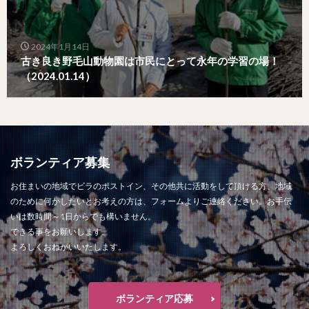
2024年1月14日
古き良き野毛山動物園は市民にとって永年の学習の場！
（2024.01.14）
ボランティア募集
お住まいの地域でビラのポストイン、その他共に活動をして頂ける方、地域
のために何かしたいとお考えの方は、フォームよりご連絡ください。お手伝
いは数時間～1日からでも構いません。
できる事をお願いします。
よろしくおねがいいたします。
ボランティア応募